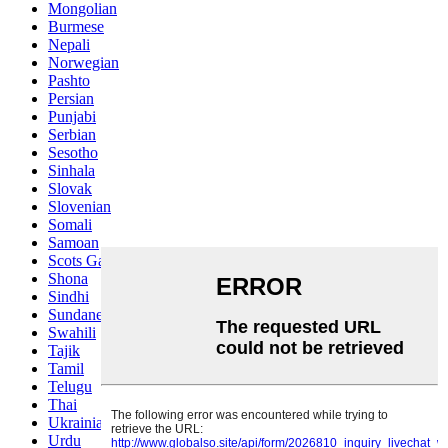
Mongolian
Burmese
Nepali
Norwegian
Pashto
Persian
Punjabi
Serbian
Sesotho
Sinhala
Slovak
Slovenian
Somali
Samoan
Scots Gaelic
Shona
Sindhi
Sundanese
Swahili
Tajik
Tamil
Telugu
Thai
Ukrainian
Urdu