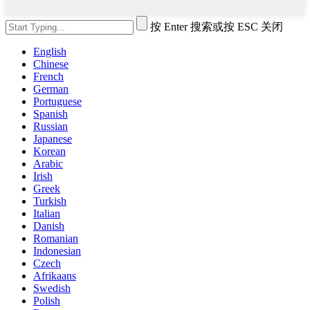
按 Enter 搜索或按 ESC 关闭
English
Chinese
French
German
Portuguese
Spanish
Russian
Japanese
Korean
Arabic
Irish
Greek
Turkish
Italian
Danish
Romanian
Indonesian
Czech
Afrikaans
Swedish
Polish